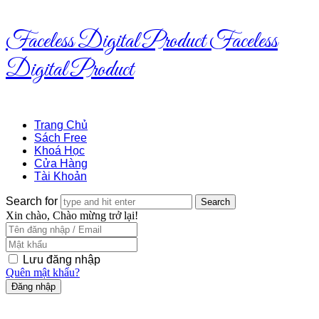
Faceless Digital Product
Faceless
Digital Product
Trang Chủ
Sách Free
Khoá Học
Cửa Hàng
Tài Khoản
Search for
Xin chào, Chào mừng trở lại!
Lưu đăng nhập
Quên mật khẩu?
Đăng nhập