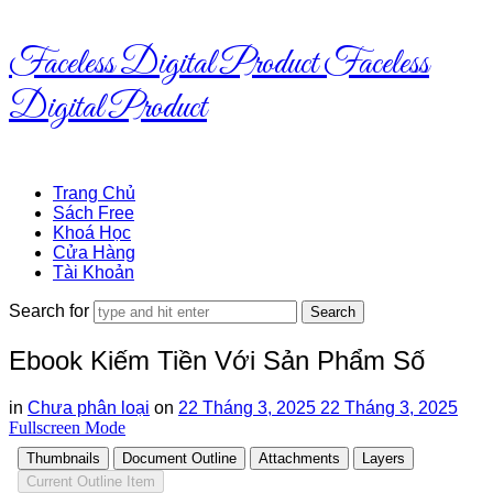
Faceless Digital Product
Faceless
Digital Product
Trang Chủ
Sách Free
Khoá Học
Cửa Hàng
Tài Khoản
Search for
Ebook Kiếm Tiền Với Sản Phẩm Số
in
Chưa phân loại
on
22 Tháng 3, 2025
22 Tháng 3, 2025
Fullscreen Mode